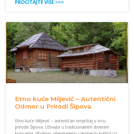
PROČITAJTE VIŠE >>>
Etno kuće Miljević – Autentični
Odmor u Prirodi Šipova
Etno kuće Miljević – autentičan smještaj u srcu
prirode Šipova. Uživajte u tradicionalnim drvenim
kućicama, ribolovu, planinarenju i domaćoj kuhinji uz