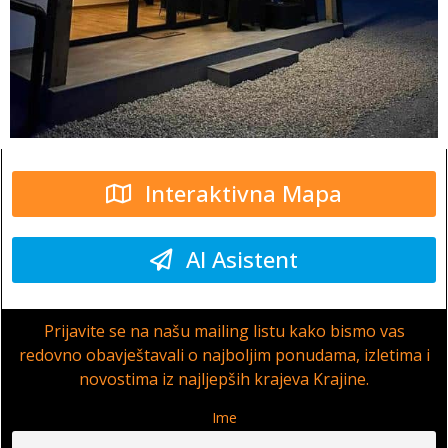
Interaktivna Mapa
AI Asistent
Prijavite se na našu mailing listu kako bismo vas
redovno obavještavali o najboljim ponudama, izletima i
novostima iz najljepših krajeva Krajine.
Ime