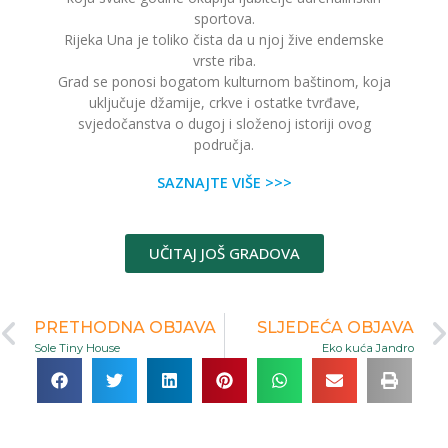
sportova.
Rijeka Una je toliko čista da u njoj žive endemske
vrste riba.
Grad se ponosi bogatom kulturnom baštinom, koja
uključuje džamije, crkve i ostatke tvrđave,
svjedočanstva o dugoj i složenoj istoriji ovog
područja.
SAZNAJTE VIŠE >>>
UČITAJ JOŠ GRADOVA
PRETHODNA OBJAVA
SLJEDEĆA OBJAVA
Sole Tiny House
Eko kuća Jandro