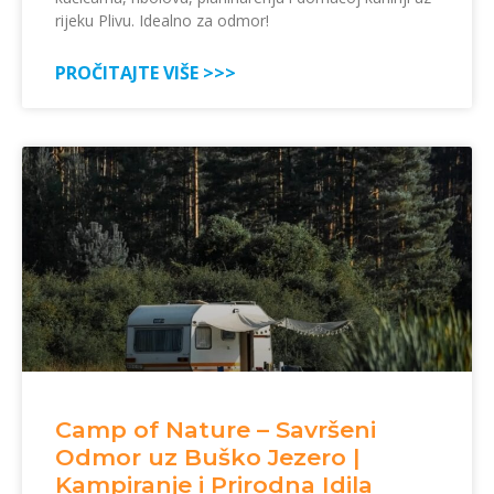
rijeku Plivu. Idealno za odmor!
PROČITAJTE VIŠE >>>
Camp of Nature – Savršeni
Odmor uz Buško Jezero |
Kampiranje i Prirodna Idila