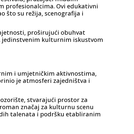
im profesionalcima. Ovi edukativni
 što su režija, scenografija i
mjetnosti, proširujući obuhvat
DRA jedinstvenim kulturnim iskustvom
lturnim i umjetničkim aktivnostima,
inio je atmosferi zajedništva i
zorište, stvarajući prostor za
 ogroman značaj za kulturnu scenu
adih talenata i podršku etabliranim