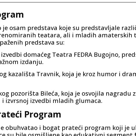
rogram
 je osam predstava koje su predstavljale različ
renomiranih teatara, ali i mladih amaterskih tr
apaženih predstava su:
 izvedbi domaćeg Teatra FEDRA Bugojno, preds
ažnom izdanju.
g kazališta Travnik, koja je kroz humor i dr
g pozorišta Bileća, koja je osvojila nagradu z
mi i izvrsnoj izvedbi mladih glumaca.
Prateći Program
 je obuhvatao i bogat prateći program koji je 
ce su bile osmišljene kao edukativni segment 