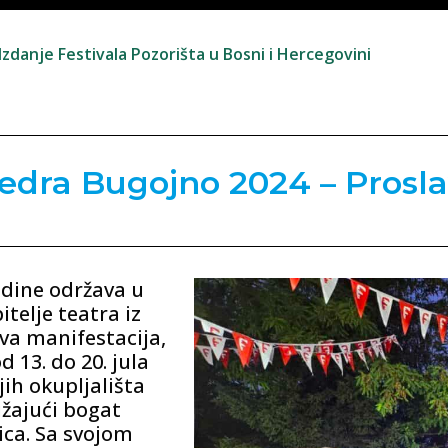
zdanje Festivala Pozorišta u Bosni i Hercegovini
edra Bugojno 2024 – Prosla
godine održava u
itelje teatra iz
Ova manifestacija,
d 13. do 20. jula
jih okupljališta
užajući bogat
ica. Sa svojom