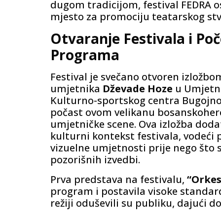
dugom tradicijom, festival FEDRA o
mjesto za promociju teatarskog stv
Otvaranje Festivala i Po
Programa
Festival je svečano otvoren izložb
umjetnika
Dževade Hoze
u Umjetnič
Kulturno-sportskog centra Bugojno
počast ovom velikanu bosanskoher
umjetničke scene. Ova izložba doda
kulturni kontekst festivala, vodeći p
vizuelne umjetnosti prije nego što s
pozorišnih izvedbi.
Prva predstava na festivalu,
“Orkes
program i postavila visoke standard
režiji oduševili su publiku, dajući 