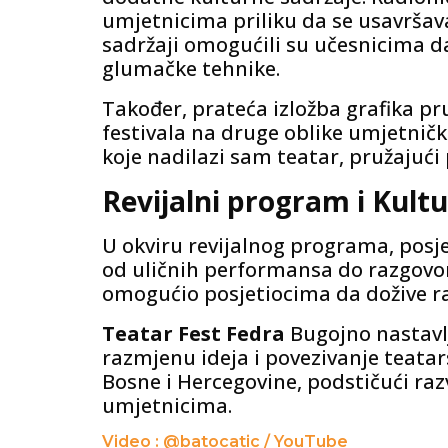
umjetnicima priliku da se usavršav
sadržaji omogućili su učesnicima da 
glumačke tehnike.
Također, prateća izložba grafika pr
festivala na druge oblike umjetničk
koje nadilazi sam teatar, pružajući
Revijalni program i Kult
U okviru revijalnog programa, posjet
od uličnih performansa do razgovor
omogućio posjetiocima da dožive ra
Teatar Fest Fedra
Bugojno nastavlj
razmjenu ideja i povezivanje teatar
Bosne i Hercegovine, podstičući raz
umjetnicima.
Video : @batocatic / YouTube