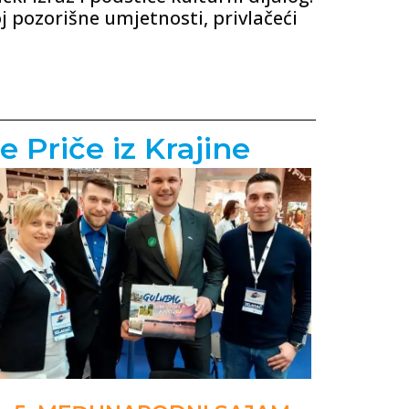
oj pozorišne umjetnosti, privlačeći
e Priče iz Krajine