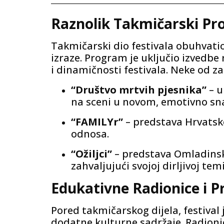
Raznolik Takmičarski P
Takmičarski dio festivala obuhvatio
izraze. Program je uključio izvedbe 
i dinamičnosti festivala. Neke od z
“Društvo mrtvih pjesnika”
– u
na sceni u novom, emotivno sn
“FAMILYr”
– predstava Hrvatsko
odnosa.
“Ožiljci”
– predstava Omladinsko
zahvaljujući svojoj dirljivoj te
Edukativne Radionice i 
Pored takmičarskog dijela, festival
dodatne kulturne sadržaje. Radioni