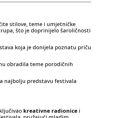
ite stilove, teme i umjetničke
upa, što je doprinijelo šaroličnosti
tava koja je donijela poznatu priču
amu obradila teme porodičnih
a najbolju predstavu festivala
uključivao
kreativne radionice
i
festivala, pružajući mladim