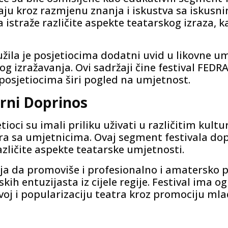
aju kroz razmjenu znanja i iskustva sa iskusn
istraže različite aspekte teatarskog izraza, kao
užila je posjetiocima dodatni uvid u likovne u
og izražavanja. Ovi sadržaji čine festival FE
 posjetiocima širi pogled na umjetnost.
urni Doprinos
ioci su imali priliku uživati ​​u različitim ku
a sa umjetnicima. Ovaj segment festivala dopr
zličite aspekte teatarske umjetnosti.
a da promoviše i profesionalno i amatersko po
skih entuzijasta iz cijele regije. Festival ima
voj i popularizaciju teatra kroz promociju ml