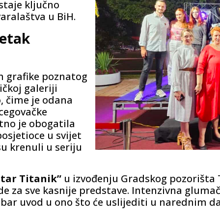
staje ključno
aralaštva u BiH.
četak
om grafike poznatog
koj galeriji
, čime je odana
cegovačke
tno je obogatila
osjetioce u svijet
u krenuli u seriju
tar Titanik”
u izvođenju Gradskog pozorišta T
e za sve kasnije predstave. Intenzivna glumačk
dobar uvod u ono što će uslijediti u narednim d