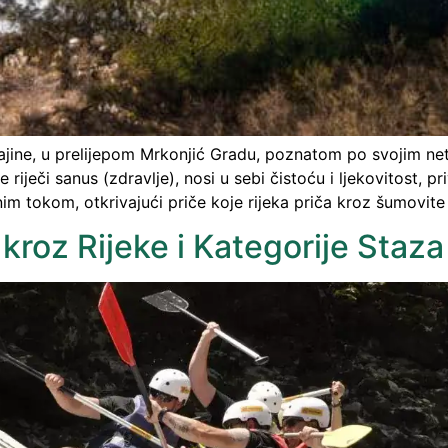
jine, u prelijepom Mrkonjić Gradu, poznatom po svojim net
iječi sanus (zdravlje), nosi u sebi čistoću i ljekovitost, pri
enim tokom, otkrivajući priče koje rijeka priča kroz šumovit
 kroz Rijeke i Kategorije Staza