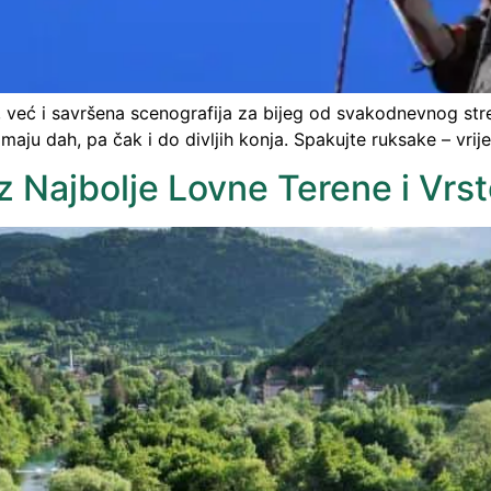
e, već i savršena scenografija za bijeg od svakodnevnog str
aju dah, pa čak i do divljih konja. Spakujte ruksake – vrijem
oz Najbolje Lovne Terene i Vrst