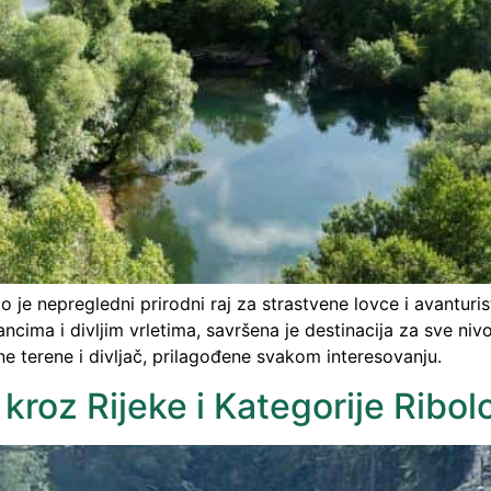
o je nepregledni prirodni raj za strastvene lovce i avanturiste
ima i divljim vrletima, savršena je destinacija za sve nivoe
ne terene i divljač, prilagođene svakom interesovanju.
č kroz Rijeke i Kategorije Ribo