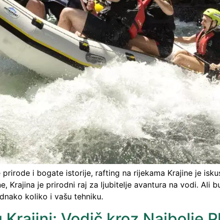
prirode i bogate istorije, rafting na rijekama Krajine je i
rajina je prirodni raj za ljubitelje avantura na vodi. Ali b
ednako koliko i vašu tehniku.
 Krajini: Vodič kroz Najbolje P