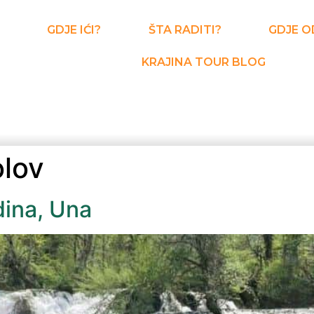
GDJE IĆI?
ŠTA RADITI?
GDJE O
KRAJINA TOUR BLOG
olov
dina, Una