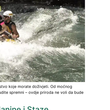
skustvo koje morate doživjeti. Od moćnog
udite spremni – ovdje priroda ne voli da bude
lanine i Staze