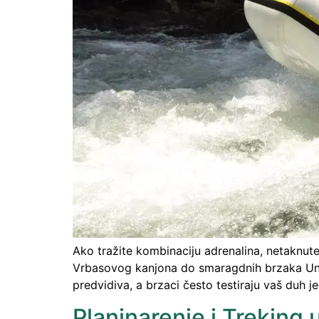
Ako tražite kombinaciju adrenalina, netaknute 
Vrbasovog kanjona do smaragdnih brzaka Une, K
predvidiva, a brzaci često testiraju vaš duh j
Planinarenje i Treking u