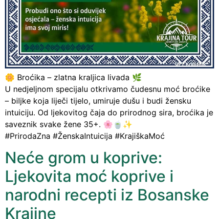
🌼 Broćika – zlatna kraljica livada 🌿
U nedjeljnom specijalu otkrivamo čudesnu moć broćike
– biljke koja liječi tijelo, umiruje dušu i budi žensku
intuiciju. Od ljekovitog čaja do prirodnog sira, broćika je
saveznik svake žene 35+. 🌸🍵✨
#PrirodaZna #ŽenskaIntuicija #KrajiškaMoć
Neće grom u koprive:
Ljekovita moć koprive i
narodni recepti iz Bosanske
Krajine