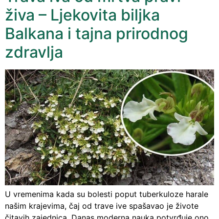
živa – Ljekovita biljka
Balkana i tajna prirodnog
zdravlja
U vremenima kada su bolesti poput tuberkuloze harale
našim krajevima, čaj od trave ive spašavao je živote
čitavih zajednica. Danas moderna nauka potvrđuje ono