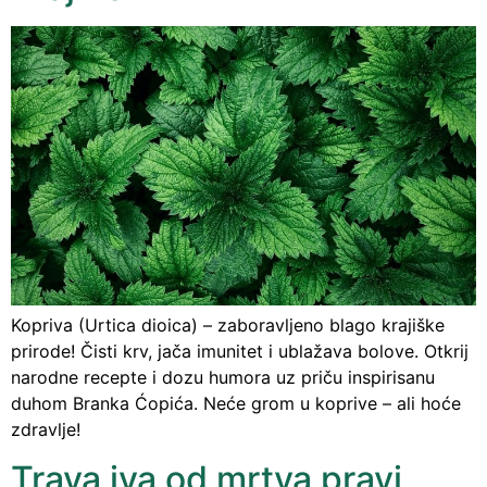
Kopriva (Urtica dioica) – zaboravljeno blago krajiške
prirode! Čisti krv, jača imunitet i ublažava bolove. Otkrij
narodne recepte i dozu humora uz priču inspirisanu
duhom Branka Ćopića. Neće grom u koprive – ali hoće
zdravlje!
Trava iva od mrtva pravi