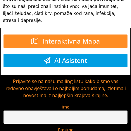
što su naši preci znali instinktivno: iva jača imunitet,
liječi želudac, čisti krv, pomaže kod rana, infekcija,
stresa i depresije.
Interaktivna Mapa
AI Asistent
Prijavite se na našu mailing listu kako bismo vas
redovno obavještavali o najboljim ponudama, izletima i
novostima iz najljepših krajeva Krajine.
Ime
Prezime