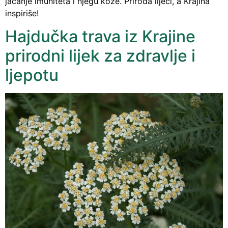
jačanje imuniteta i njegu kože. Priroda liječi, a Krajina
inspiriše!
Hajdučka trava iz Krajine
prirodni lijek za zdravlje i
ljepotu