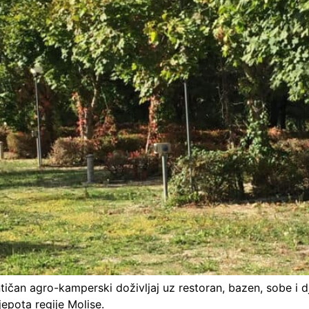
ičan agro-kamperski doživljaj uz restoran, bazen, sobe i d
jepota regije Molise.