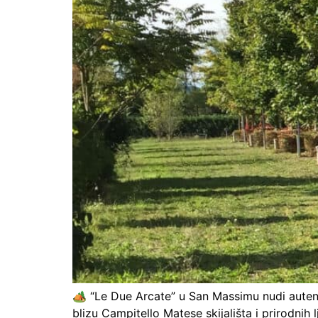
🏕️ “Le Due Arcate” u San Massimu nudi autent
blizu Campitello Matese skijališta i prirodnih l