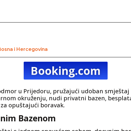
 Bosna i Hercegovina
Booking.com
odmor u Prijedoru, pružajući udoban smještaj
nom okruženju, nudi privatni bazen, besplata
 za opuštajući boravak.
atnim Bazenom