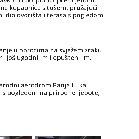
oravkom i potpuno opremljenom
ne kupaonice s tušem, pružajući
i dio dvorišta i terasa s pogledom
vanje u obrocima na svježem zraku.
ni još ugodnijim i opuštenijim.
narodni aerodrom Banja Luka,
u s pogledom na prirodne ljepote,