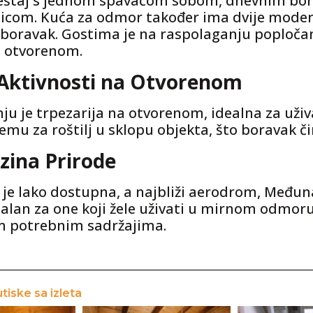
ještaj s jednom spavaćom sobom, dnevnim b
nicom. Kuća za odmor također ima dvije moder
boravak. Gostima je na raspolaganju popločan
a otvorenom.
 Aktivnosti na Otvorenom
u je trpezarija na otvorenom, idealna za uži
emu za roštilj u sklopu objekta, što boravak či
izina Prirode
je lako dostupna, a najbliži aerodrom, Među
dealan za one koji žele uživati u mirnom odmor
m potrebnim sadržajima.
utiske sa izleta