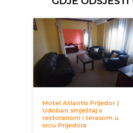
GDJE ODSJESTI
Motel Atlantis Prijedor |
Udoban smještaj s
restoranom i terasom u
srcu Prijedora