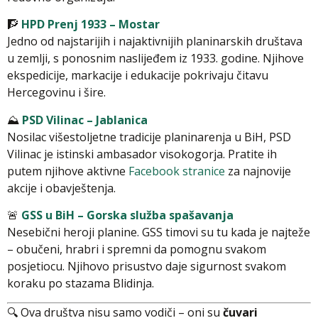
🧗
HPD Prenj 1933 – Mostar
Jedno od najstarijih i najaktivnijih planinarskih društava
u zemlji, s ponosnim naslijeđem iz 1933. godine. Njihove
ekspedicije, markacije i edukacije pokrivaju čitavu
Hercegovinu i šire.
⛰️
PSD Vilinac – Jablanica
Nosilac višestoljetne tradicije planinarenja u BiH, PSD
Vilinac je istinski ambasador visokogorja. Pratite ih
putem njihove aktivne
Facebook stranice
za najnovije
akcije i obavještenja.
🚨
GSS u BiH – Gorska služba spašavanja
Nesebični heroji planine. GSS timovi su tu kada je najteže
– obučeni, hrabri i spremni da pomognu svakom
posjetiocu. Njihovo prisustvo daje sigurnost svakom
koraku po stazama Blidinja.
🔍 Ova društva nisu samo vodiči – oni su
čuvari