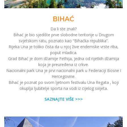
BIHAĆ
Da li ste znali?
Bihać je bio sjedište prve slobodne teritorije u Drugom
svjetskom ratu, poznato kao “Bihaćka republika”.
Rijeka Una je toliko čista da u njoj žive endemske vrste riba,
poput mladica.
Grad Bihać je dom džamije Fethija, jedna od rijetkih džamija
koja je preuređena iz crkve.
Nacionalni park Una je prvi nacionalni park u Federaciji Bosne i
Hercegovine.
Bihać je poznat po svom ljetnom festivalu Una Regata , koji
okuplja ljubitelje sporta na vodi iz cijelog svijeta.
SAZNAJTE VIŠE >>>