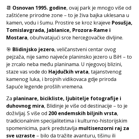
📆
Osnovan 1995. godine
, ovaj park je mnogo više od
zaštićene prirodne zone – to je živa bajka uklesana u
kamen, vodu i šumu. Prostire se kroz krajeve
Posušja,
Tomislavgrada, Jablanice, Prozora-Rame i
Mostara
, obuhvatajući srce hercegovačke divljine.
🎯
Blidinjsko jezero
, veličanstveni centar ovog
pejzaža, nije samo najveće planinsko jezero u BiH – to
je zrcalo neba među planinama. U njegovoj blizini,
staze vas vode do
Hajdučkih vrata
, tajanstvenog
kamenog luka, i brojnih vidikovaca gdje priroda
šapuće legende prošlih vremena.
Za
planinare, bicikliste, ljubitelje fotografije i
duhovnog mira
, Blidinje je više od destinacije – to je
doživljaj. S više od
200 endemskih biljnih vrsta
,
tradicionalnim specijalitetima i kulturno-historijskim
spomenicima, park predstavlja
multisenzorni raj za
sve uzraste
– bilo da tražite avanturu, tišinu ili