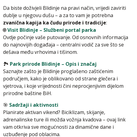
Da biste doživjeli Blidinje na pravi način, vrijedi zaviriti
dublje u njegovu dušu – a za to vam je potrebna
zvanična kapija ka čudu prirode i tradicije
:
🌐
Visit Blidinje – Službeni portal parka
Ovdje počinje vaše putovanje. Od osnovnih informacija
do najnovijih događaja – centralni vodič za sve što se
dešava među vrhovima i tišinom.
🏞️
Park prirode Blidinje – Opis i značaj
Saznajte zašto je Blidinje proglašeno zaštićenim
područjem, kako je oblikovano od strane glečera i
vjetrova, i koje vrijednosti čini neprocjenjivim dijelom
prirodne baštine BiH.
🎯
Sadržaji i aktivnosti
Planirate aktivan vikend? Biciklizam, skijanje,
adrenalinske ture ili možda vožnja kvadova – ovaj link
vam otkriva sve mogućnosti za dinamične dane i
uzbuđenje pod oblacima.