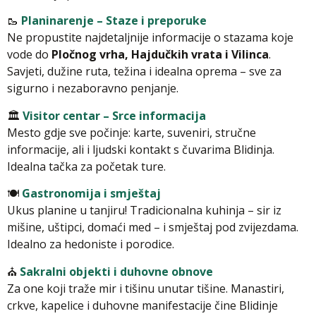
🥾
Planinarenje – Staze i preporuke
Ne propustite najdetaljnije informacije o stazama koje
vode do
Pločnog vrha, Hajdučkih vrata i Vilinca
.
Savjeti, dužine ruta, težina i idealna oprema – sve za
sigurno i nezaboravno penjanje.
🏛️
Visitor centar – Srce informacija
Mesto gdje sve počinje: karte, suveniri, stručne
informacije, ali i ljudski kontakt s čuvarima Blidinja.
Idealna tačka za početak ture.
🍽️
Gastronomija i smještaj
Ukus planine u tanjiru! Tradicionalna kuhinja – sir iz
mišine, uštipci, domaći med – i smještaj pod zvijezdama.
Idealno za hedoniste i porodice.
⛪
Sakralni objekti i duhovne obnove
Za one koji traže mir i tišinu unutar tišine. Manastiri,
crkve, kapelice i duhovne manifestacije čine Blidinje