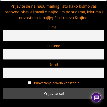
Prijavite se na našu mailing listu kako bismo vas
redovno obavještavali o najboljim ponudama, izletima i
novostima iz najljepših krajeva Krajine.
Ime
Prezime
Email
Prihvatanje pravila korištenja