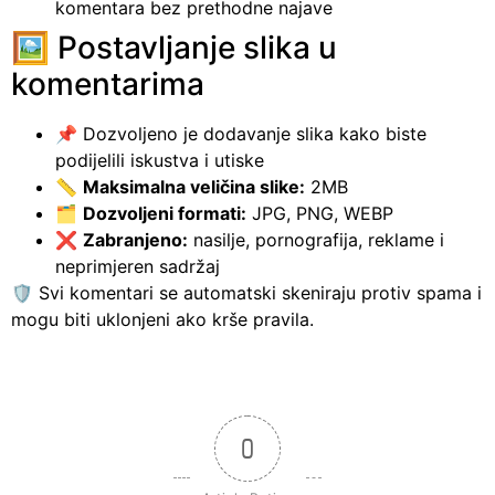
komentara bez prethodne najave
🖼️ Postavljanje slika u
komentarima
📌 Dozvoljeno je dodavanje slika kako biste
podijelili iskustva i utiske
📏
Maksimalna veličina slike:
2MB
🗂️
Dozvoljeni formati:
JPG, PNG, WEBP
❌
Zabranjeno:
nasilje, pornografija, reklame i
neprimjeren sadržaj
🛡️ Svi komentari se automatski skeniraju protiv spama i
mogu biti uklonjeni ako krše pravila.
0