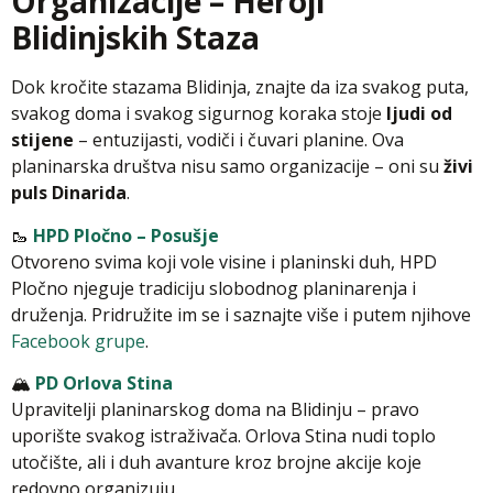
Organizacije – Heroji
Blidinjskih Staza
Dok kročite stazama Blidinja, znajte da iza svakog puta,
svakog doma i svakog sigurnog koraka stoje
ljudi od
stijene
– entuzijasti, vodiči i čuvari planine. Ova
planinarska društva nisu samo organizacije – oni su
živi
puls Dinarida
.
🥾
HPD Pločno – Posušje
Otvoreno svima koji vole visine i planinski duh, HPD
Pločno njeguje tradiciju slobodnog planinarenja i
druženja. Pridružite im se i saznajte više i putem njihove
Facebook grupe
.
🏔️
PD Orlova Stina
Upravitelji planinarskog doma na Blidinju – pravo
uporište svakog istraživača. Orlova Stina nudi toplo
utočište, ali i duh avanture kroz brojne akcije koje
redovno organizuju.