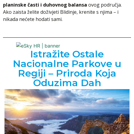
planinske časti i duhovnog balansa
ovog područja.
Ako zaista želite doživjeti Blidinje, krenite s njima – i
nikada nećete hodati sami.
Istražite Ostale
Nacionalne Parkove u
Regiji – Priroda Koja
Oduzima Dah