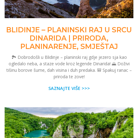
BLIDINJE – PLANINSKI RAJ U SRCU
DINARIDA | PRIRODA,
PLANINARENJE, SMJEŠTAJ
🏞️ Dobrodošli u Blidinje – planinski raj gdje jezero sja kao
ogledalo neba, a staze vode kroz legende Dinarida! 🌄 Doživi
tišinu borove šume, dah visina i duh predaka. 🎒 Spakuj ranac –
priroda te zove!
SAZNAJTE VIŠE >>>