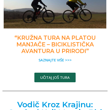
“KRUŽNA TURA NA PLATOU
MANJAČE – BICIKLISTIČKA
AVANTURA U PRIRODI”
SAZNAJTE VIŠE >>>
UČITAJ JOŠ TURA
Vodič Kroz Krajinu: