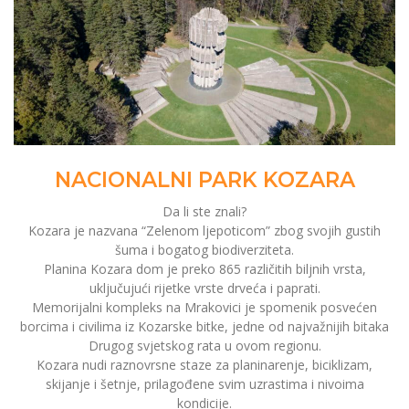
NACIONALNI PARK KOZARA
Da li ste znali?
Kozara je nazvana “Zelenom ljepoticom” zbog svojih gustih
šuma i bogatog biodiverziteta.
Planina Kozara dom je preko 865 različitih biljnih vrsta,
uključujući rijetke vrste drveća i paprati.
Memorijalni kompleks na Mrakovici je spomenik posvećen
borcima i civilima iz Kozarske bitke, jedne od najvažnijih bitaka
Drugog svjetskog rata u ovom regionu.
Kozara nudi raznovrsne staze za planinarenje, biciklizam,
skijanje i šetnje, prilagođene svim uzrastima i nivoima
kondicije.