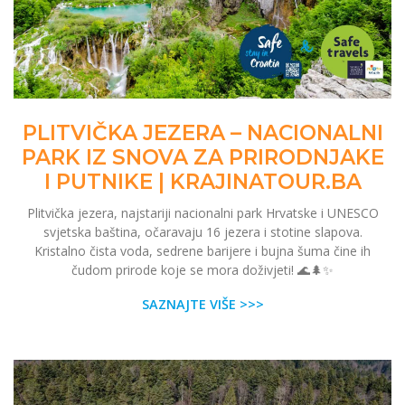
PLITVIČKA JEZERA – NACIONALNI
PARK IZ SNOVA ZA PRIRODNJAKE
I PUTNIKE | KRAJINATOUR.BA
Plitvička jezera, najstariji nacionalni park Hrvatske i UNESCO
svjetska baština, očaravaju 16 jezera i stotine slapova.
Kristalno čista voda, sedrene barijere i bujna šuma čine ih
čudom prirode koje se mora doživjeti! 🌊🌲✨
SAZNAJTE VIŠE >>>