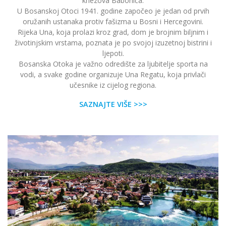
knezova Babonića.
U Bosanskoj Otoci 1941. godine započeo je jedan od prvih
oružanih ustanaka protiv fašizma u Bosni i Hercegovini.
Rijeka Una, koja prolazi kroz grad, dom je brojnim biljnim i
životinjskim vrstama, poznata je po svojoj izuzetnoj bistrini i
ljepoti.
Bosanska Otoka je važno odredište za ljubitelje sporta na
vodi, a svake godine organizuje Una Regatu, koja privlači
učesnike iz cijelog regiona.
SAZNAJTE VIŠE >>>