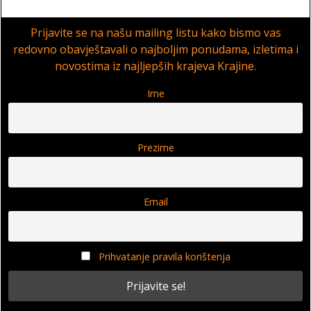
Prijavite se na našu mailing listu kako bismo vas
redovno obavještavali o najboljim ponudama, izletima i
novostima iz najljepših krajeva Krajine.
Ime
Prezime
Email
Prihvatanje pravila korištenja