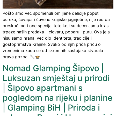
Pošto smo već spomenuli omiljene delicije poput
bureka, ćevapa i čuvene krajiške jagnjetine, nije red da
preskočimo i one specijalitete koji su decenijama krasili
trpeze naših predaka – cicvaru, poparu i puru. Ova jela
nisu samo hrana, već dio identiteta, tradicije i
gostoprimstva Krajine. Svako od njih priča priču o
vremenima kada se od skromnih sastojaka stvarala
prava gozba. 🥄🍲
Nomad Glamping Šipovo |
Luksuzan smještaj u prirodi
| Šipovo apartmani s
pogledom na rijeku i planine
| Glamping BiH | Priroda i