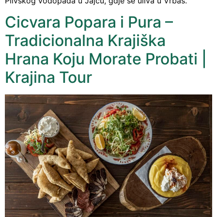
Plivskog vodopada u Jajcu, gdje se uliva u Vrbas.
Cicvara Popara i Pura –
Tradicionalna Krajiška
Hrana Koju Morate Probati |
Krajina Tour