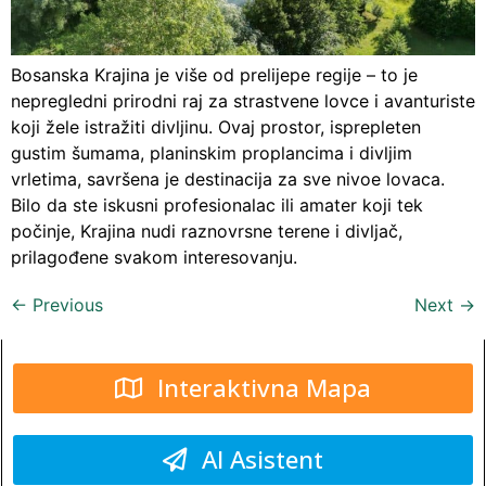
Bosanska Krajina je više od prelijepe regije – to je
nepregledni prirodni raj za strastvene lovce i avanturiste
koji žele istražiti divljinu. Ovaj prostor, isprepleten
gustim šumama, planinskim proplancima i divljim
vrletima, savršena je destinacija za sve nivoe lovaca.
Bilo da ste iskusni profesionalac ili amater koji tek
počinje, Krajina nudi raznovrsne terene i divljač,
prilagođene svakom interesovanju.
←
Previous
Next
→
Interaktivna Mapa
AI Asistent