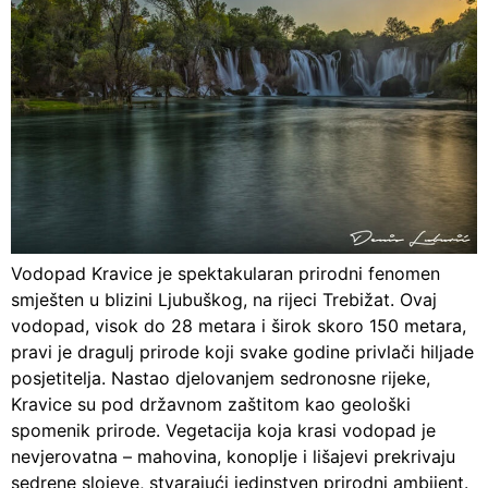
Vodopad Kravice je spektakularan prirodni fenomen
smješten u blizini Ljubuškog, na rijeci Trebižat. Ovaj
vodopad, visok do 28 metara i širok skoro 150 metara,
pravi je dragulj prirode koji svake godine privlači hiljade
posjetitelja. Nastao djelovanjem sedronosne rijeke,
Kravice su pod državnom zaštitom kao geološki
spomenik prirode. Vegetacija koja krasi vodopad je
nevjerovatna – mahovina, konoplje i lišajevi prekrivaju
sedrene slojeve, stvarajući jedinstven prirodni ambijent.