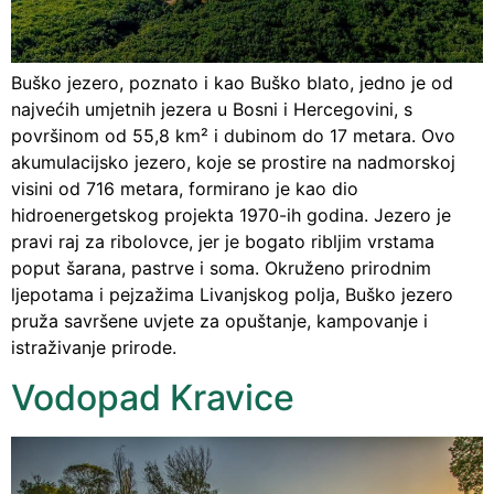
Buško jezero, poznato i kao Buško blato, jedno je od
najvećih umjetnih jezera u Bosni i Hercegovini, s
površinom od 55,8 km² i dubinom do 17 metara. Ovo
akumulacijsko jezero, koje se prostire na nadmorskoj
visini od 716 metara, formirano je kao dio
hidroenergetskog projekta 1970-ih godina. Jezero je
pravi raj za ribolovce, jer je bogato ribljim vrstama
poput šarana, pastrve i soma. Okruženo prirodnim
ljepotama i pejzažima Livanjskog polja, Buško jezero
pruža savršene uvjete za opuštanje, kampovanje i
istraživanje prirode.
Vodopad Kravice