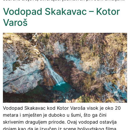
Vodopad Skakavac – Kotor
Varoš
Vodopad Skakavac kod Kotor Varoša visok je oko 20
metara i smješten je duboko u šumi, što ga čini
skrivenim draguljem prirode. Ovaj vodopad ostavlja
dojam kao da je izvučen iz scene holivudskog filma,