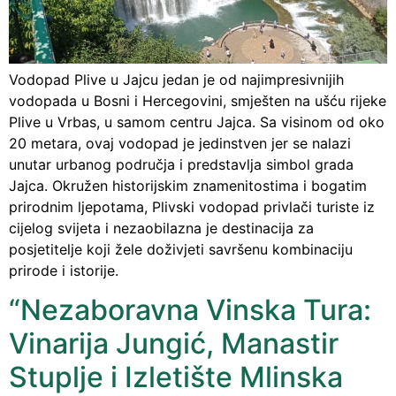
Vodopad Plive u Jajcu jedan je od najimpresivnijih
vodopada u Bosni i Hercegovini, smješten na ušću rijeke
Plive u Vrbas, u samom centru Jajca. Sa visinom od oko
20 metara, ovaj vodopad je jedinstven jer se nalazi
unutar urbanog područja i predstavlja simbol grada
Jajca. Okružen historijskim znamenitostima i bogatim
prirodnim ljepotama, Plivski vodopad privlači turiste iz
cijelog svijeta i nezaobilazna je destinacija za
posjetitelje koji žele doživjeti savršenu kombinaciju
prirode i istorije.
“Nezaboravna Vinska Tura:
Vinarija Jungić, Manastir
Stuplje i Izletište Mlinska