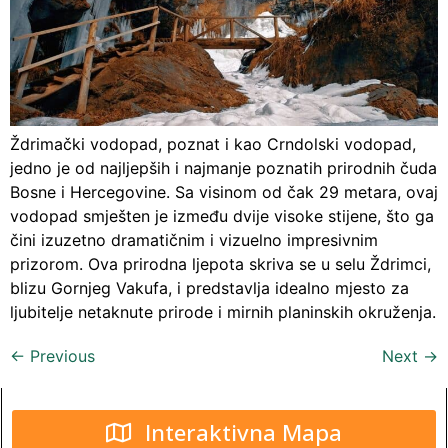
Ždrimački vodopad, poznat i kao Crndolski vodopad,
jedno je od najljepših i najmanje poznatih prirodnih čuda
Bosne i Hercegovine. Sa visinom od čak 29 metara, ovaj
vodopad smješten je između dvije visoke stijene, što ga
čini izuzetno dramatičnim i vizuelno impresivnim
prizorom. Ova prirodna ljepota skriva se u selu Ždrimci,
blizu Gornjeg Vakufa, i predstavlja idealno mjesto za
ljubitelje netaknute prirode i mirnih planinskih okruženja.
←
Previous
Next
→
Interaktivna Mapa