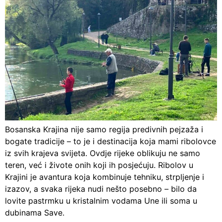
Bosanska Krajina nije samo regija predivnih pejzaža i
bogate tradicije – to je i destinacija koja mami ribolovce
iz svih krajeva svijeta. Ovdje rijeke oblikuju ne samo
teren, već i živote onih koji ih posjećuju. Ribolov u
Krajini je avantura koja kombinuje tehniku, strpljenje i
izazov, a svaka rijeka nudi nešto posebno – bilo da
lovite pastrmku u kristalnim vodama Une ili soma u
dubinama Save.