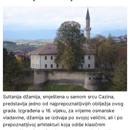
Sultanija džamija, smještena u samom srcu Cazina,
predstavlja jedno od najprepoznatljivijih obilježja ovog
grada. Izgrađena u 16. vijeku, za vrijeme osmanske
vladavine, džamija se izdvaja po svojoj veličini, ali i po
prepoznatljivoj arhitekturi koja odiše klasičnim