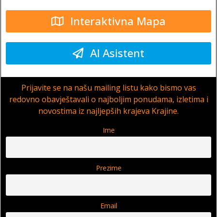
Interaktivna Mapa
AI Asistent
Prijavite se na našu mailing listu kako bismo vas
redovno obavještavali o najboljim ponudama, izletima i
novostima iz najljepših krajeva Krajine.
Ime
Prezime
Email