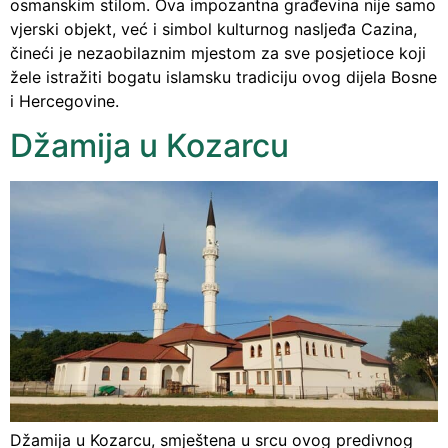
osmanskim stilom. Ova impozantna građevina nije samo
vjerski objekt, već i simbol kulturnog nasljeđa Cazina,
čineći je nezaobilaznim mjestom za sve posjetioce koji
žele istražiti bogatu islamsku tradiciju ovog dijela Bosne
i Hercegovine.
Džamija u Kozarcu
Džamija u Kozarcu, smještena u srcu ovog predivnog