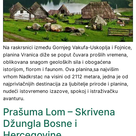
Na raskrsnici između Gornjeg Vakufa-Uskoplja i Fojnice,
planina Vranica diže se poput čuvara prošlih vremena,
oblikovana snagom geoloških sila i obogaćena
istorijom, florom i faunom. Ova planina,sa najvišim
vrhom Nadkrstac na visini od 2112 metara, jedna je od
najprivlačnijih destinacija za ljubitelje prirode i planina,
nudeći istovremeno izazove, spokoj i istraživačku
avanturu.
Prašuma Lom – Skrivena
Džungla Bosne i
Hercegovine