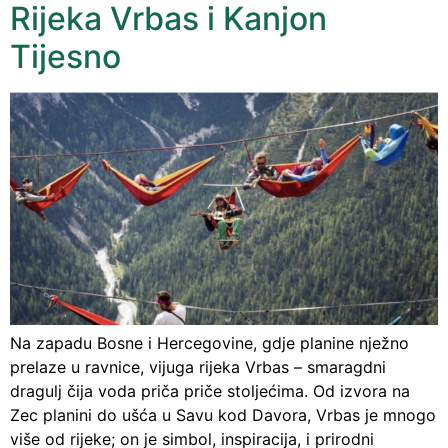
Rijeka Vrbas i Kanjon
Tijesno
Na zapadu Bosne i Hercegovine, gdje planine nježno
prelaze u ravnice, vijuga rijeka Vrbas – smaragdni
dragulj čija voda priča priče stoljećima. Od izvora na
Zec planini do ušća u Savu kod Davora, Vrbas je mnogo
više od rijeke; on je simbol, inspiracija, i prirodni