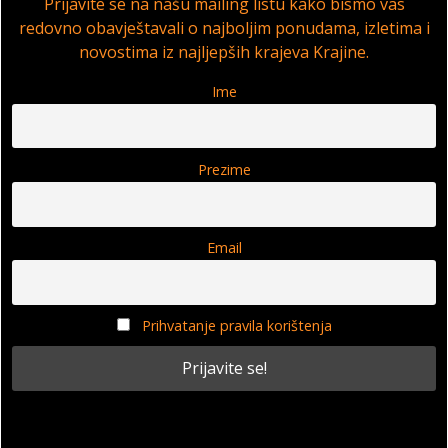
Prijavite se na našu mailing listu kako bismo vas
redovno obavještavali o najboljim ponudama, izletima i
novostima iz najljepših krajeva Krajine.
Ime
Prezime
Email
Prihvatanje pravila korištenja