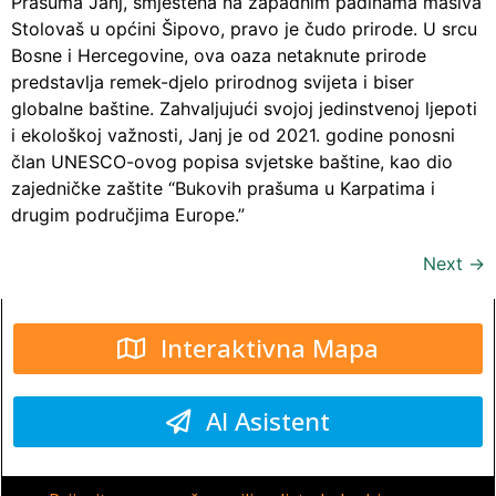
Prašuma Janj, smještena na zapadnim padinama masiva
Stolovaš u općini Šipovo, pravo je čudo prirode. U srcu
Bosne i Hercegovine, ova oaza netaknute prirode
predstavlja remek-djelo prirodnog svijeta i biser
globalne baštine. Zahvaljujući svojoj jedinstvenoj ljepoti
i ekološkoj važnosti, Janj je od 2021. godine ponosni
član UNESCO-ovog popisa svjetske baštine, kao dio
zajedničke zaštite “Bukovih prašuma u Karpatima i
drugim područjima Europe.”
Next
→
Interaktivna Mapa
AI Asistent