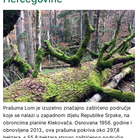
Prašuma Lom je izuzetno značajno zaštićeno područje
koje se nalazi u zapadnom dijelu Republike Srpske, na
obroncima planine Klekovača. Osnovana 1956. godine i
obnovljena 2013., ova prašuma pokriva oko 297,8
hektara, s 55,8 hektara strogo zaštićenog područja.