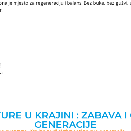
 ona je mjesto za regeneraciju i balans. Bez buke, bez gužvi,
r.
ć
na
RE U KRAJINI : ZABAVA I
GENERACIJE