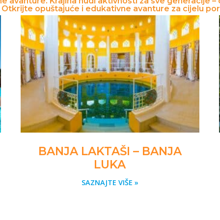
 avanture. Krajina nudi aktivnosti za sve generacije –
. Otkrijte opuštajuće i edukativne avanture za cijelu po
BANJA LAKTAŠI – BANJA
LUKA
SAZNAJTE VIŠE »