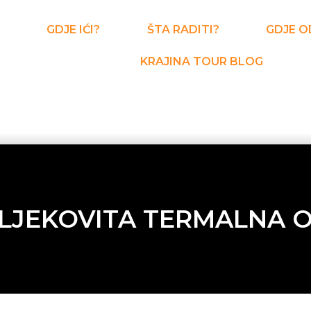
GDJE IĆI?
ŠTA RADITI?
GDJE O
KRAJINA TOUR BLOG
 LJEKOVITA TERMALNA 