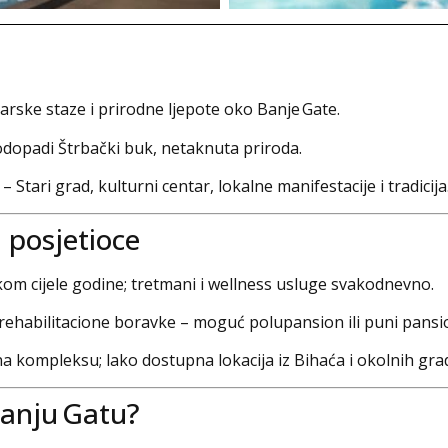
arske staze i prirodne ljepote oko Banje Gate.
vodopadi Štrbački buk, netaknuta priroda.
tari grad, kulturni centar, lokalne manifestacije i tradicija
 posjetioce
om cijele godine; tretmani i wellness usluge svakodnevno.
rehabilitacione boravke – moguć polupansion ili puni pansi
 kompleksu; lako dostupna lokacija iz Bihaća i okolnih gra
Banju Gatu?