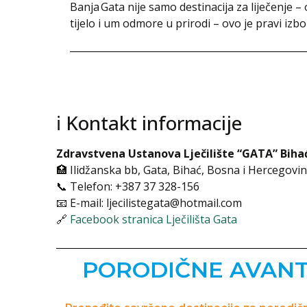
Banja Gata nije samo destinacija za liječenje –
tijelo i um odmore u prirodi – ovo je pravi izbo
ℹ️ Kontakt informacije
Zdravstvena Ustanova Lječilište “GATA” Biha
🏥 Ilidžanska bb, Gata, Bihać, Bosna i Hercegovi
📞 Telefon: +387 37 328-156
📧 E-mail:
ljecilistegata@hotmail.com
🔗
Facebook stranica Lječilišta Gata
PORODIČNE AVANTU