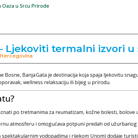
a Oaza u Srcu Prirode
 Ljekoviti termalni izvori u
i Hercegovina
 Bosne, Banja Gata je destinacija koja spaja ljekovitu snagu
poravak, wellness relaksaciju ili bijeg u prirodu.
atu?
oznati po tretmanima za reumatizam, kožne bolesti, bolove u
rnu atmosferu i omogućava potpuni predah od užurbanog ž
 spektakularnim vodopadima i rijekom Unom) dodaje turisti