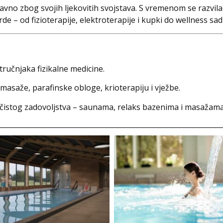
avno zbog svojih ljekovitih svojstava. S vremenom se razvil
e – od fizioterapije, elektroterapije i kupki do wellness sad
tručnjaka fizikalne medicine.
masaže, parafinske obloge, krioterapiju i vježbe.
z čistog zadovoljstva – saunama, relaks bazenima i masažama