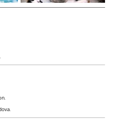
.
on.
dova.