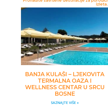
Pronađite savršene destinacije za porodične
izleta
BANJA KULAŠI – LJEKOVITA
TERMALNA OAZA I
WELLNESS CENTAR U SRCU
BOSNE
SAZNAJTE VIŠE »