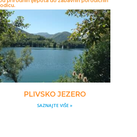
 od prirodnih ljepota do zabavnih porodičnih
rodicu.
PLIVSKO JEZERO
SAZNAJTE VIŠE »