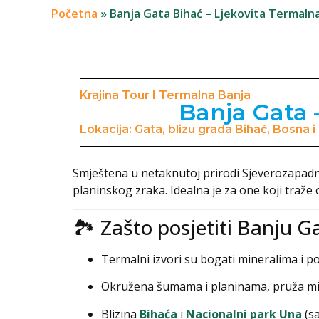
Početna
»
Banja Gata Bihać – Ljekovita Termaln
Krajina Tour I Termalna Banja
Banja Gata –
Lokacija: Gata, blizu grada Bihać, Bosna 
Smještena u netaknutoj prirodi Sjeverozapadne
planinskog zraka. Idealna je za one koji traže o
🏞️ Zašto posjetiti Banju G
Termalni izvori su bogati mineralima i p
Okružena šumama i planinama, pruža mi
Blizina
Bihaća
i
Nacionalni park Una
(sa