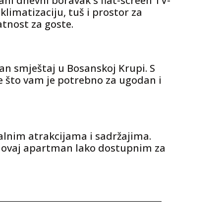
ni dnevni boravak s flat-screen TV-
imatizaciju, tuš i prostor za
atnost za goste.
lan smještaj u Bosanskoj Krupi. S
e što vam je potrebno za ugodan i
lnim atrakcijama i sadržajima.
i ovaj apartman lako dostupnim za