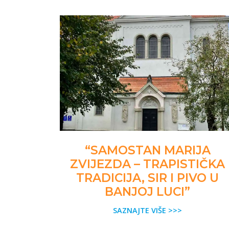
“SAMOSTAN MARIJA
ZVIJEZDA – TRAPISTIČKA
TRADICIJA, SIR I PIVO U
BANJOJ LUCI”
SAZNAJTE VIŠE >>>