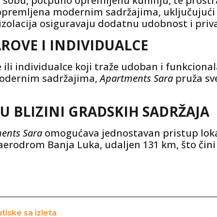
sobu, potpuno opremljenu kuhinju, te prostra
premljena modernim sadržajima, uključujući kl
a izolacija osiguravaju dodatnu udobnost i priv
AROVE I INDIVIDUALCE
ili individualce koji traže udoban i funkciona
odernim sadržajima,
Apartments Sara
pruža sv
U BLIZINI GRADSKIH SADRŽAJA
ents Sara
omogućava jednostavan pristup loka
aerodrom Banja Luka, udaljen 131 km, što čin
utiske sa izleta