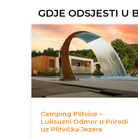
GDJE ODSJESTI U
Camping Plitvice –
Luksuzni Odmor u Prirodi
uz Plitvička Jezera