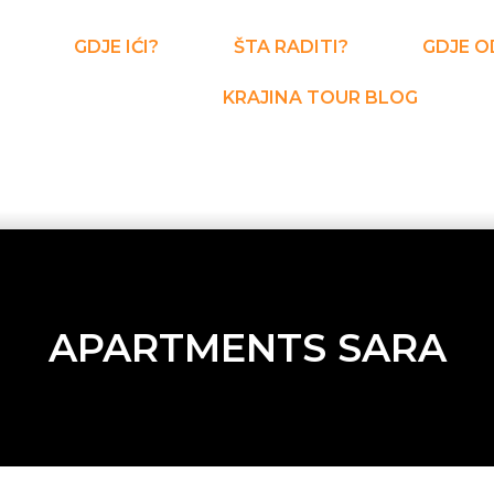
GDJE IĆI?
ŠTA RADITI?
GDJE O
KRAJINA TOUR BLOG
APARTMENTS SARA