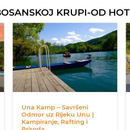
 BOSANSKOJ KRUPI-OD HOT
Una Kamp – Savršeni
Odmor uz Rijeku Unu |
Kampiranje, Rafting i
Priroda