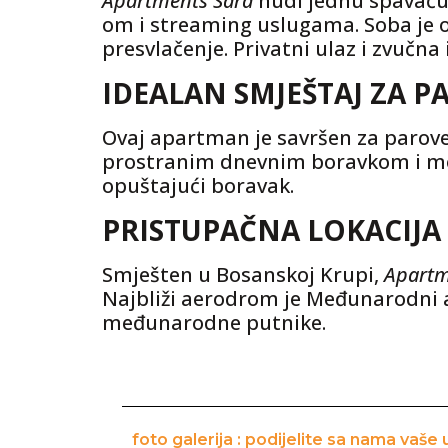
Apartments Sara
nudi jednu spavaću 
om i streaming uslugama. Soba je o
presvlačenje. Privatni ulaz i zvučn
IDEALAN SMJEŠTAJ ZA P
Ovaj apartman je savršen za parove 
prostranim dnevnim boravkom i m
opuštajući boravak.
PRISTUPAČNA LOKACIJA 
Smješten u Bosanskoj Krupi,
Apartm
Najbliži aerodrom je Međunarodni 
međunarodne putnike.
foto galerija : podijelite sa nama vaše 