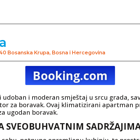
a
7240 Bosanska Krupa, Bosna i Hercegovina
Booking.com
 udoban i moderan smještaj u srcu grada, savrš
tor za boravak. Ovaj klimatizirani apartman p
 za ugodan boravak.
 SVEOBUHVATNIM SADRŽAJIM