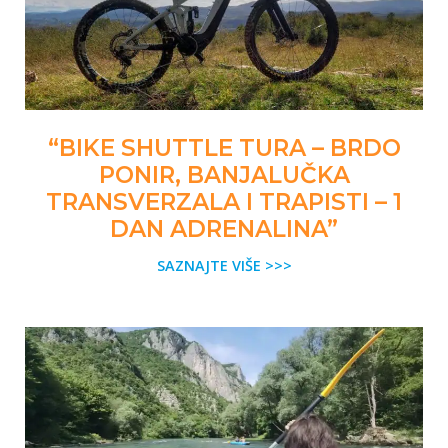
“BIKE SHUTTLE TURA – BRDO
PONIR, BANJALUČKA
TRANSVERZALA I TRAPISTI – 1
DAN ADRENALINA”
SAZNAJTE VIŠE >>>