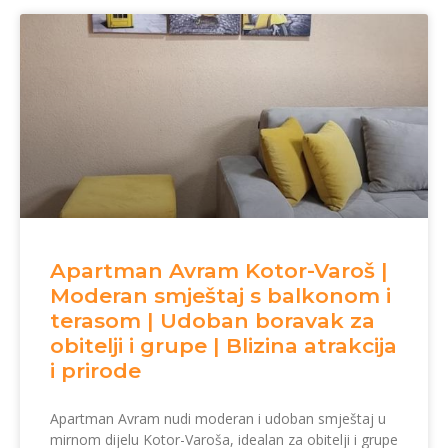
Apartman Avram Kotor-Varoš |
Moderan smještaj s balkonom i
terasom | Udoban boravak za
obitelji i grupe | Blizina atrakcija
i prirode
Apartman Avram nudi moderan i udoban smještaj u
mirnom dijelu Kotor-Varoša, idealan za obitelji i grupe