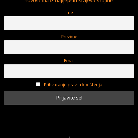
novostima iz najljepših krajeva Krajine.
Ime
Prezime
Email
Prihvatanje pravila korištenja