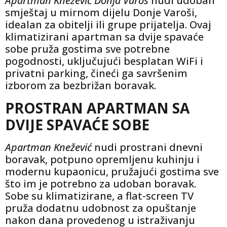
Apartman Knežević Donja Varoš
nudi udoban
smještaj u mirnom dijelu Donje Varoši,
idealan za obitelji ili grupe prijatelja. Ovaj
klimatizirani apartman sa dvije spavaće
sobe pruža gostima sve potrebne
pogodnosti, uključujući besplatan WiFi i
privatni parking, čineći ga savršenim
izborom za bezbrižan boravak.
PROSTRAN APARTMAN SA
DVIJE SPAVAĆE SOBE
Apartman Knežević
nudi prostrani dnevni
boravak, potpuno opremljenu kuhinju i
modernu kupaonicu, pružajući gostima sve
što im je potrebno za udoban boravak.
Sobe su klimatizirane, a flat-screen TV
pruža dodatnu udobnost za opuštanje
nakon dana provedenog u istraživanju