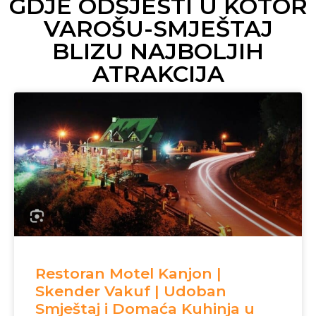
GDJE ODSJESTI U KOTOR
VAROŠU-SMJEŠTAJ
BLIZU NAJBOLJIH
ATRAKCIJA
Restoran Motel Kanjon |
Skender Vakuf | Udoban
Smještaj i Domaća Kuhinja u