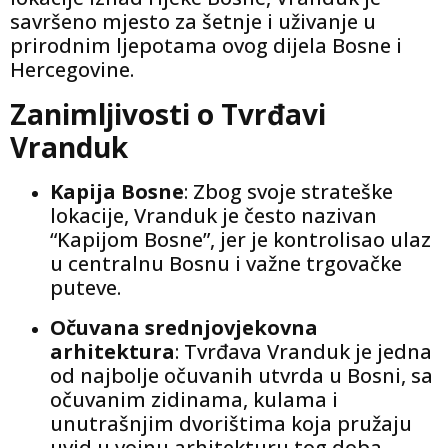
savršeno mjesto za šetnje i uživanje u
prirodnim ljepotama ovog dijela Bosne i
Hercegovine.
Zanimljivosti o Tvrđavi
Vranduk
Kapija Bosne
: Zbog svoje strateške
lokacije, Vranduk je često nazivan
“Kapijom Bosne”, jer je kontrolisao ulaz
u centralnu Bosnu i važne trgovačke
puteve.
Očuvana srednjovjekovna
arhitektura
: Tvrđava Vranduk je jedna
od najbolje očuvanih utvrda u Bosni, sa
očuvanim zidinama, kulama i
unutrašnjim dvorištima koja pružaju
uvid u vojnu arhitekturu tog doba.