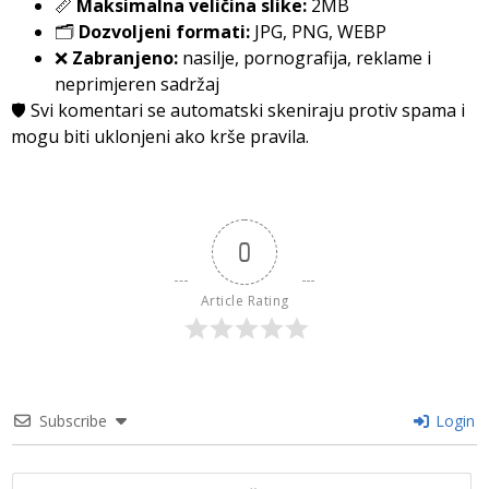
📏
Maksimalna veličina slike:
2MB
🗂️
Dozvoljeni formati:
JPG, PNG, WEBP
❌
Zabranjeno:
nasilje, pornografija, reklame i
neprimjeren sadržaj
🛡️ Svi komentari se automatski skeniraju protiv spama i
mogu biti uklonjeni ako krše pravila.
0
Article Rating
Subscribe
Login