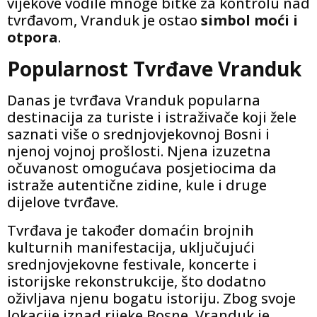
vijekove vodile mnoge bitke za kontrolu nad
tvrđavom, Vranduk je ostao
simbol moći i
otpora
.
Popularnost Tvrđave Vranduk
Danas je tvrđava Vranduk popularna
destinacija za turiste i istraživače koji žele
saznati više o srednjovjekovnoj Bosni i
njenoj vojnoj prošlosti. Njena izuzetna
očuvanost omogućava posjetiocima da
istraže autentične zidine, kule i druge
dijelove tvrđave.
Tvrđava je također domaćin brojnih
kulturnih manifestacija, uključujući
srednjovjekovne festivale, koncerte i
istorijske rekonstrukcije, što dodatno
oživljava njenu bogatu istoriju. Zbog svoje
lokacije iznad rijeke Bosne, Vranduk je