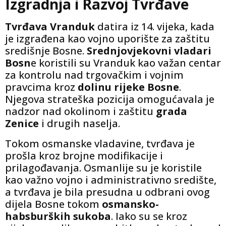
Izgradnja i Razvoj Tvrđave
Tvrđava Vranduk
datira iz 14. vijeka, kada
je izgrađena kao vojno uporište za zaštitu
središnje Bosne.
Srednjovjekovni vladari
Bosn
e koristili su Vranduk kao važan centar
za kontrolu nad trgovačkim i vojnim
pravcima kroz
dolinu rijeke Bosne
.
Njegova strateška pozicija omogućavala je
nadzor nad okolinom i zaštitu
grada
Zenice
i drugih naselja.
Tokom osmanske vladavine, tvrđava je
prošla kroz brojne modifikacije i
prilagođavanja. Osmanlije su je koristile
kao važno vojno i administrativno središte,
a tvrđava je bila presudna u odbrani ovog
dijela Bosne tokom
osmansko-
habsburških sukoba
. Iako su se kroz