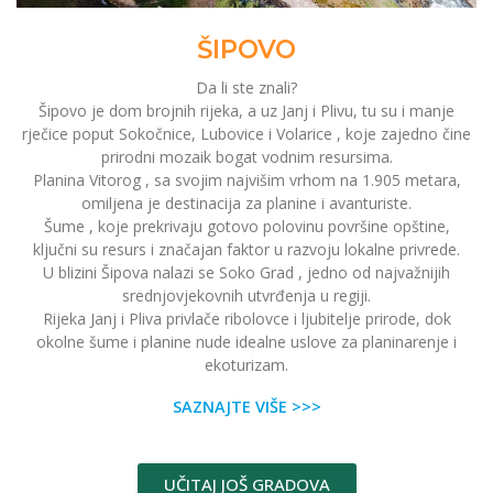
ŠIPOVO
Da li ste znali?
Šipovo je dom brojnih rijeka, a uz Janj i Plivu, tu su i manje
rječice poput Sokočnice, Lubovice i Volarice , koje zajedno čine
prirodni mozaik bogat vodnim resursima.
Planina Vitorog , sa svojim najvišim vrhom na 1.905 metara,
omiljena je destinacija za planine i avanturiste.
Šume , koje prekrivaju gotovo polovinu površine opštine,
ključni su resurs i značajan faktor u razvoju lokalne privrede.
U blizini Šipova nalazi se Soko Grad , jedno od najvažnijih
srednjovjekovnih utvrđenja u regiji.
Rijeka Janj i Pliva privlače ribolovce i ljubitelje prirode, dok
okolne šume i planine nude idealne uslove za planinarenje i
ekoturizam.
SAZNAJTE VIŠE >>>
UČITAJ JOŠ GRADOVA