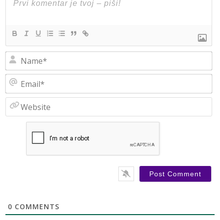
N
Em
W
0
COMMENTS