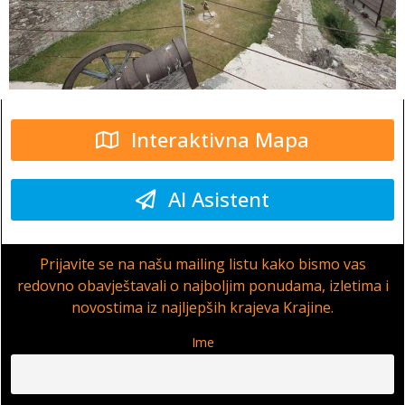
Interaktivna Mapa
AI Asistent
Prijavite se na našu mailing listu kako bismo vas
redovno obavještavali o najboljim ponudama, izletima i
novostima iz najljepših krajeva Krajine.
Ime