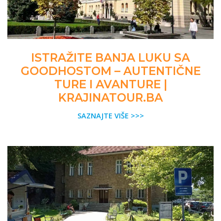
ISTRAŽITE BANJA LUKU SA
GOODHOSTOM – AUTENTIČNE
TURE I AVANTURE |
KRAJINATOUR.BA
SAZNAJTE VIŠE >>>