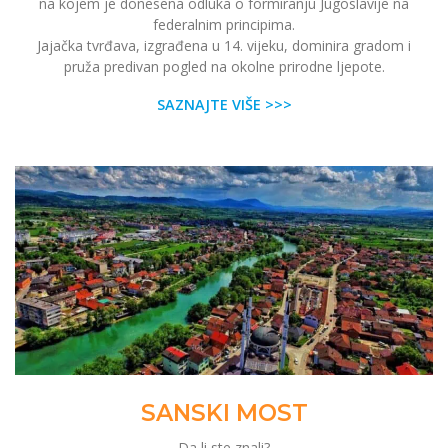
na kojem je donesena odluka o formiranju Jugoslavije na
federalnim principima.
Jajačka tvrđava, izgrađena u 14. vijeku, dominira gradom i
pruža predivan pogled na okolne prirodne ljepote.
SAZNAJTE VIŠE >>>
SANSKI MOST
Da li ste znali?