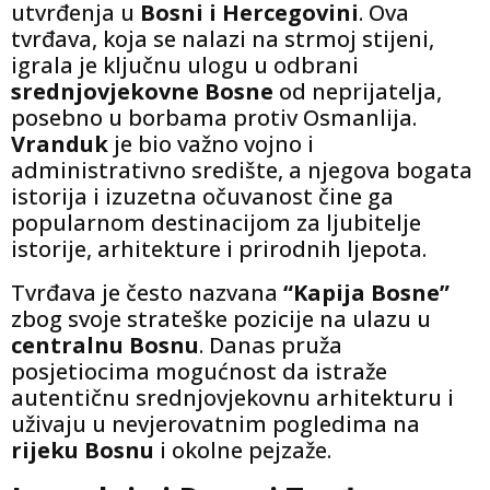
utvrđenja u
Bosni i Hercegovini
. Ova
tvrđava, koja se nalazi na strmoj stijeni,
igrala je ključnu ulogu u odbrani
srednjovjekovne Bosne
od neprijatelja,
posebno u borbama protiv Osmanlija.
Vranduk
je bio važno vojno i
administrativno središte, a njegova bogata
istorija i izuzetna očuvanost čine ga
popularnom destinacijom za ljubitelje
istorije, arhitekture i prirodnih ljepota.
Tvrđava je često nazvana
“Kapija Bosne”
zbog svoje strateške pozicije na ulazu u
centralnu Bosnu
. Danas pruža
posjetiocima mogućnost da istraže
autentičnu srednjovjekovnu arhitekturu i
uživaju u nevjerovatnim pogledima na
rijeku Bosnu
i okolne pejzaže.