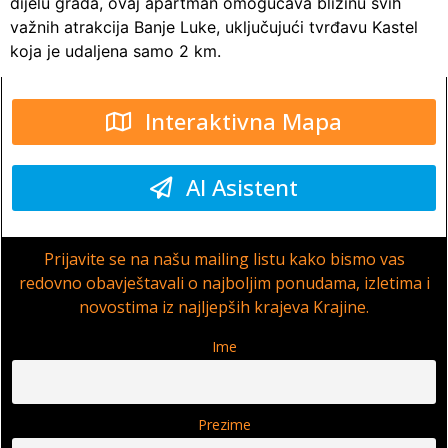
dijelu grada, ovaj apartman omogućava blizinu svih
važnih atrakcija Banje Luke, uključujući tvrđavu Kastel
koja je udaljena samo 2 km.
Interaktivna Mapa
AI Asistent
Prijavite se na našu mailing listu kako bismo vas
redovno obavještavali o najboljim ponudama, izletima i
novostima iz najljepših krajeva Krajine.
Ime
Prezime