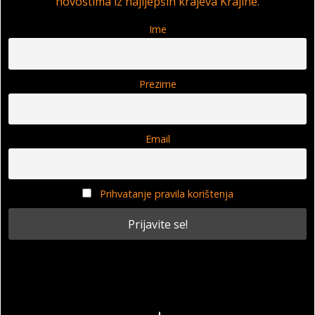
novostima iz najljepših krajeva Krajine.
Ime
Prezime
Email
Prihvatanje pravila korištenja