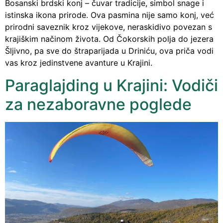
Bosanski brdski konj – čuvar tradicije, simbol snage i
istinska ikona prirode. Ova pasmina nije samo konj, već
prirodni saveznik kroz vijekove, neraskidivo povezan s
krajiškim načinom života. Od Čokorskih polja do jezera
Šljivno, pa sve do štraparijada u Driniću, ova priča vodi
vas kroz jedinstvene avanture u Krajini.
Paraglajding u Krajini: Vodiči
za nezaboravne poglede