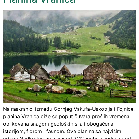
Na raskrsnici između Gornjeg Vakufa-Uskoplja i Fojnice,
planina Vranica diže se poput čuvara prošlih vremena,
oblikovana snagom geoloških sila i obogaćena
istorijom, florom i faunom. Ova planina,sa najvišim
vrhom Nadkrstac na visini od 2112 metara, jedna je od