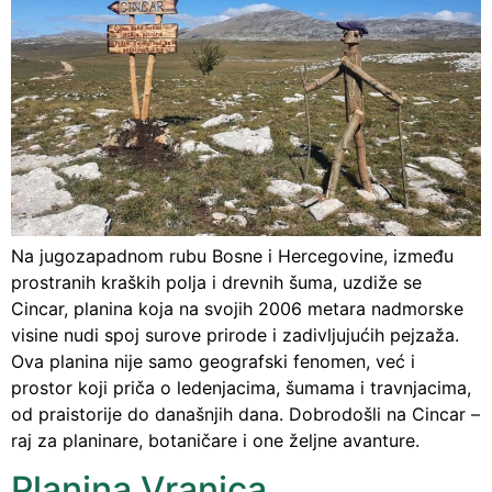
Na jugozapadnom rubu Bosne i Hercegovine, između
prostranih kraških polja i drevnih šuma, uzdiže se
Cincar, planina koja na svojih 2006 metara nadmorske
visine nudi spoj surove prirode i zadivljujućih pejzaža.
Ova planina nije samo geografski fenomen, već i
prostor koji priča o ledenjacima, šumama i travnjacima,
od praistorije do današnjih dana. Dobrodošli na Cincar –
raj za planinare, botaničare i one željne avanture.
Planina Vranica