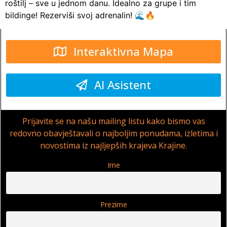
roštilj – sve u jednom danu. Idealno za grupe i tim
bildinge! Rezerviši svoj adrenalin! 🌊🔥
Interaktivna Mapa
AI Asistent
Prijavite se na našu mailing listu kako bismo vas
redovno obavještavali o najboljim ponudama, izletima i
novostima iz najljepših krajeva Krajine.
Ime
Prezime