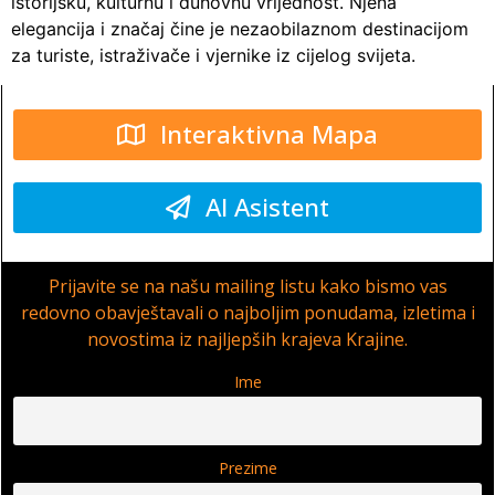
istorijsku, kulturnu i duhovnu vrijednost. Njena
elegancija i značaj čine je nezaobilaznom destinacijom
za turiste, istraživače i vjernike iz cijelog svijeta.
Interaktivna Mapa
AI Asistent
Prijavite se na našu mailing listu kako bismo vas
redovno obavještavali o najboljim ponudama, izletima i
novostima iz najljepših krajeva Krajine.
Ime
Prezime