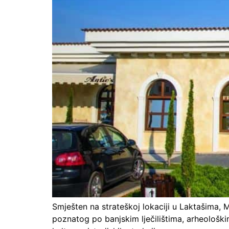
Smješten na strateškoj lokaciji u Laktašima, 
poznatog po banjskim lječilištima, arheološki