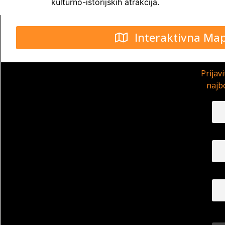
kulturno-istorijskih atrakcija.
Interaktivna Ma
Prijav
najbo