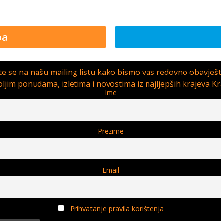
pa
ite se na našu mailing listu kako bismo vas redovno obavješt
ljim ponudama, izletima i novostima iz najljepših krajeva Kr
Ime
Prezime
Email
Prihvatanje pravila korištenja