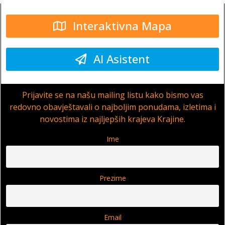
Interaktivna Mapa
AI Asistent
Prijavite se na našu mailing listu kako bismo vas
redovno obavještavali o najboljim ponudama, izletima i
novostima iz najljepših krajeva Krajine.
Ime
Prezime
Email