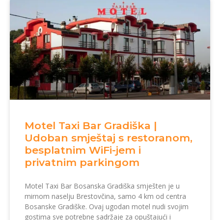
Motel Taxi Bar Gradiška |
Udoban smještaj s restoranom,
besplatnim WiFi-jem i
privatnim parkingom
Motel Taxi Bar Bosanska Gradiška smješten je u
mirnom naselju Brestovčina, samo 4 km od centra
Bosanske Gradiške. Ovaj ugodan motel nudi svojim
gostima sve potrebne sadržaje za opuštajući i