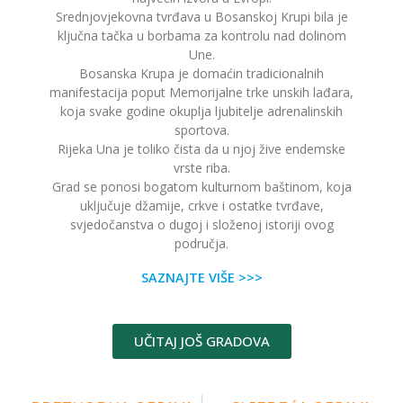
Srednjovjekovna tvrđava u Bosanskoj Krupi bila je
ključna tačka u borbama za kontrolu nad dolinom
Une.
Bosanska Krupa je domaćin tradicionalnih
manifestacija poput Memorijalne trke unskih lađara,
koja svake godine okuplja ljubitelje adrenalinskih
sportova.
Rijeka Una je toliko čista da u njoj žive endemske
vrste riba.
Grad se ponosi bogatom kulturnom baštinom, koja
uključuje džamije, crkve i ostatke tvrđave,
svjedočanstva o dugoj i složenoj istoriji ovog
područja.
SAZNAJTE VIŠE >>>
UČITAJ JOŠ GRADOVA