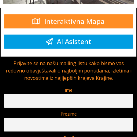
Interaktivna Mapa
AI Asistent
Prijavite se na našu mailing listu kako bismo vas
redovno obavještavali o najboljim ponudama, izletima i
novostima iz najljepših krajeva Krajine.
Ime
Prezime