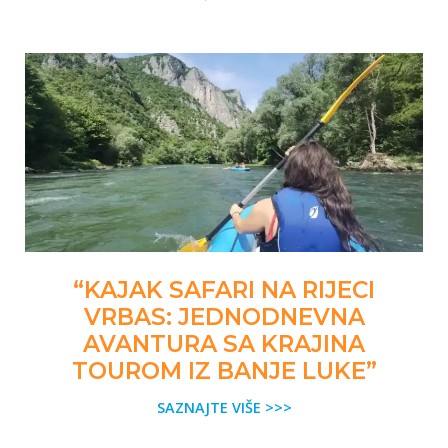
“KAJAK SAFARI NA RIJECI
VRBAS: JEDNODNEVNA
AVANTURA SA KRAJINA
TOUROM IZ BANJE LUKE”
SAZNAJTE VIŠE >>>