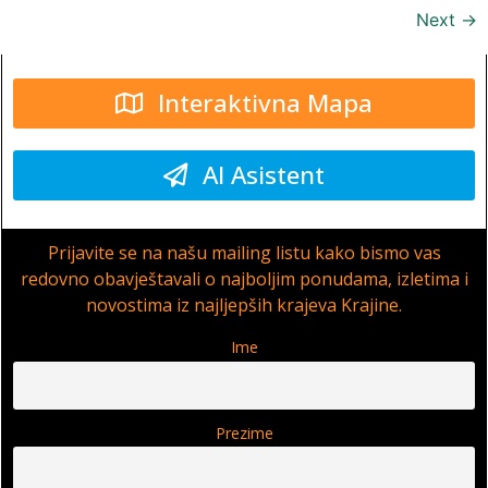
Next
→
Interaktivna Mapa
AI Asistent
Prijavite se na našu mailing listu kako bismo vas
redovno obavještavali o najboljim ponudama, izletima i
novostima iz najljepših krajeva Krajine.
Ime
Prezime