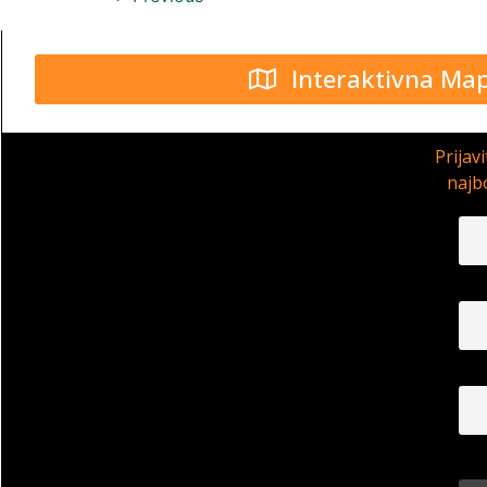
Interaktivna Ma
Prijav
najbo