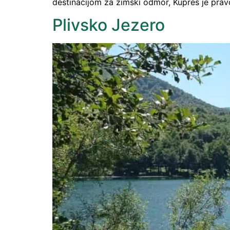
destinacijom za zimski odmor, Kupres je prav
Plivsko Jezero