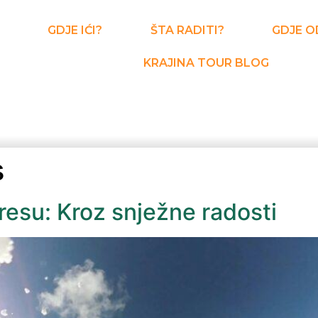
GDJE IĆI?
ŠTA RADITI?
GDJE O
KRAJINA TOUR BLOG
s
resu: Kroz snježne radosti