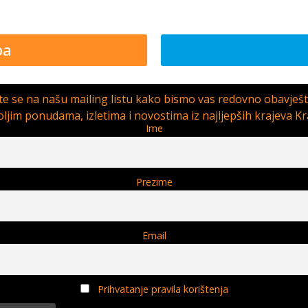
pa
ite se na našu mailing listu kako bismo vas redovno obavješt
ljim ponudama, izletima i novostima iz najljepših krajeva Kr
Ime
Prezime
Email
Prihvatanje pravila korištenja