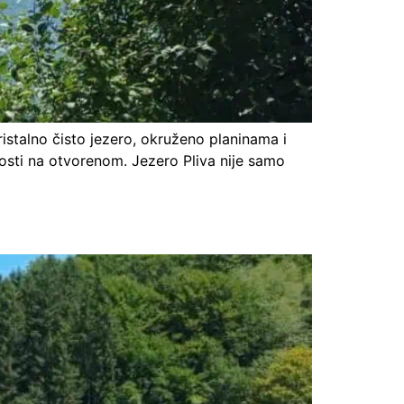
ristalno čisto jezero, okruženo planinama i
osti na otvorenom. Jezero Pliva nije samo