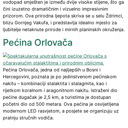
vodopad smješten je između dvije visoke stijene, što ga
čini izuzetno dramatičnim i vizuelno impresivnim
prizorom. Ova prirodna ljepota skriva se u selu Ždrimci,
blizu Gornjeg Vakufa, i predstavlja idealno mjesto za
ljubitelje netaknute prirode i mirnih planinskih okruženja.
Pećina Orlovača
Pećina Orlovača, jedna od najljepših u Bosni i
Hercegovini, poznata je po jedinstvenom pećinskom
nakitu – kombinaciji stalaktita i stalagmita, kao i
rijetkom koralnom i aragonitnom nakitu. Istraženi dio
pećine dugačak je 2,5 km, a turistima je dostupan
početni dio od 500 metara. Ova pećina je osvijetljena
modernom LED rasvjetom, a posjete se organizuju uz
pratnju stručnih vodiča.