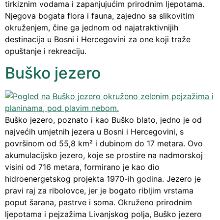
tirkiznim vodama i zapanjujućim prirodnim ljepotama.
Njegova bogata flora i fauna, zajedno sa slikovitim
okruženjem, čine ga jednom od najatraktivnijih
destinacija u Bosni i Hercegovini za one koji traže
opuštanje i rekreaciju.
Buško jezero
Buško jezero, poznato i kao Buško blato, jedno je od
najvećih umjetnih jezera u Bosni i Hercegovini, s
površinom od 55,8 km² i dubinom do 17 metara. Ovo
akumulacijsko jezero, koje se prostire na nadmorskoj
visini od 716 metara, formirano je kao dio
hidroenergetskog projekta 1970-ih godina. Jezero je
pravi raj za ribolovce, jer je bogato ribljim vrstama
poput šarana, pastrve i soma. Okruženo prirodnim
ljepotama i pejzažima Livanjskog polja, Buško jezero