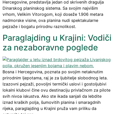
Hercegovine, predstavlja jedan od skrivenih dragulja
Dinarskog planinskog sistema. Sa svojim najvišim
vrhom, Velikim Vitorogom, koji doseže 1.906 metara
nadmorske visine, ova planina nudi spektakularne
pejzaže i bogatu prirodnu raznolikost.
Paraglajding u Krajini: Vodiči
za nezaboravne poglede
Bosna i Hercegovina, poznata po svojim netaknutim
prirodnim ljepotama, raj je za ljubitelje slobodnog leta.
Izazovni pejzaži, povoljni termički uslovi i gostoljubivi
lokalni klubovi čine ovu destinaciju privlačnom za pilote
svih nivoa iskustva. Ako ste ikada sanjali da lebdite
iznad kraških polja, šumovitih planina i smaragdnih
rijeka, paraglajding u Krajini pruža vam priliku da