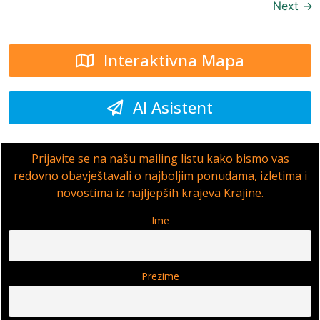
Next
→
Interaktivna Mapa
AI Asistent
Prijavite se na našu mailing listu kako bismo vas
redovno obavještavali o najboljim ponudama, izletima i
novostima iz najljepših krajeva Krajine.
Ime
Prezime