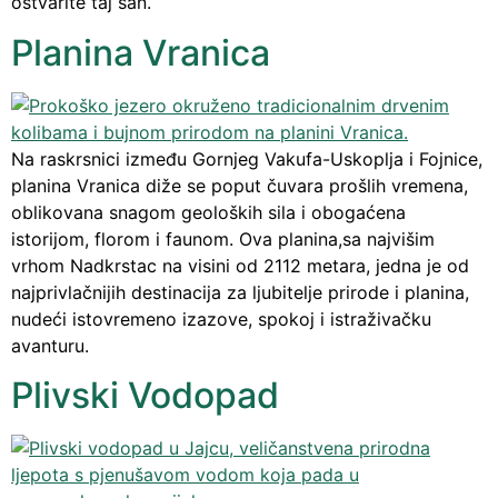
ostvarite taj san.
Planina Vranica
Na raskrsnici između Gornjeg Vakufa-Uskoplja i Fojnice,
planina Vranica diže se poput čuvara prošlih vremena,
oblikovana snagom geoloških sila i obogaćena
istorijom, florom i faunom. Ova planina,sa najvišim
vrhom Nadkrstac na visini od 2112 metara, jedna je od
najprivlačnijih destinacija za ljubitelje prirode i planina,
nudeći istovremeno izazove, spokoj i istraživačku
avanturu.
Plivski Vodopad