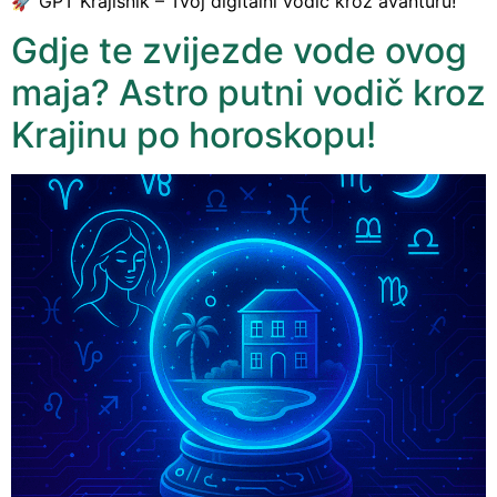
🚀 GPT Krajišnik – Tvoj digitalni vodič kroz avanturu!
Gdje te zvijezde vode ovog
maja? Astro putni vodič kroz
Krajinu po horoskopu!