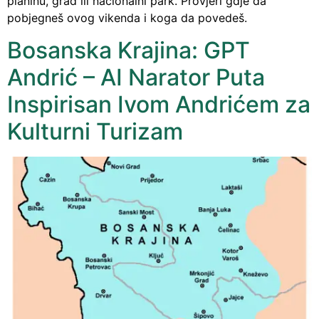
planinu, grad ili nacionalni park. Provjeri gdje da
pobjegneš ovog vikenda i koga da povedeš.
Bosanska Krajina: GPT
Andrić – AI Narator Puta
Inspirisan Ivom Andrićem za
Kulturni Turizam