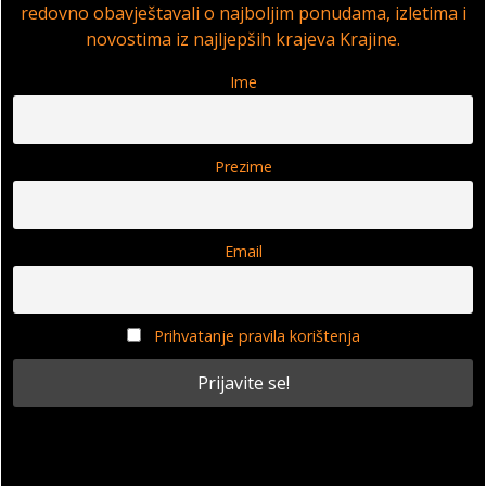
redovno obavještavali o najboljim ponudama, izletima i
novostima iz najljepših krajeva Krajine.
Ime
Prezime
Email
Prihvatanje pravila korištenja